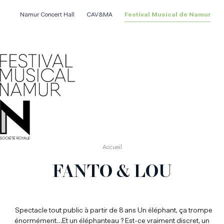
Aller
au
Namur Concert Hall
CAV&MA
Festival Musical de Namur
contenu
principal
Accueil
FANTO & LOU
Spectacle tout public à partir de 8 ans Un éléphant, ça trompe
énormément…Et un éléphanteau ? Est-ce vraiment discret, un