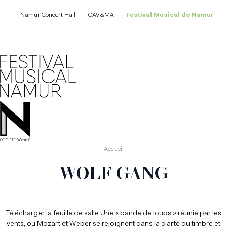
Aller
au
Namur Concert Hall
CAV&MA
Festival Musical de Namur
contenu
principal
Accueil
WOLF GANG
Télécharger la feuille de salle Une « bande de loups » réunie par les
vents, où Mozart et Weber se rejoignent dans la clarté du timbre et