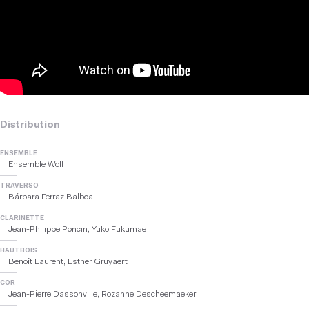
Distribution
ENSEMBLE
Ensemble Wolf
TRAVERSO
Bárbara Ferraz Balboa
CLARINETTE
Jean-Philippe Poncin, Yuko Fukumae
HAUTBOIS
Benoît Laurent, Esther Gruyaert
COR
Jean-Pierre Dassonville, Rozanne Descheemaeker