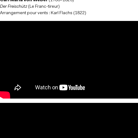
Carl Maria von Weber
(1786–1826)
Der Freischütz
(Le Franc-tireur)
Arrangement pour vents : Karl Flachs (1822)